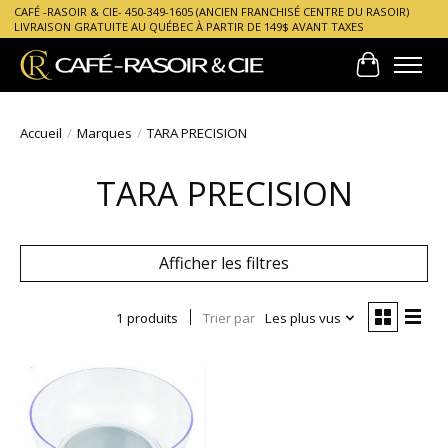
CAFÉ -RASOIR & CIE- 450-349-1605 (ANCIEN FRANCHISÉ CENTRE DU RASOIR)
LIVRAISON GRATUITE AU QUÉBEC À PARTIR DE 149$ AVANT TAXES
Panier
Accueil
/
Marques
/
TARA PRECISION
TARA PRECISION
Afficher les filtres
1 produits
Trier par
Les plus vus