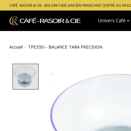
CAFÉ -RASOIR & CIE- 450-349-1605 (ANCIEN FRANCHISÉ CENTRE DU RAS
Univers Café
Accueil
/
TPE35SI - BALANCE TARA PRECISION
Product image slideshow Items