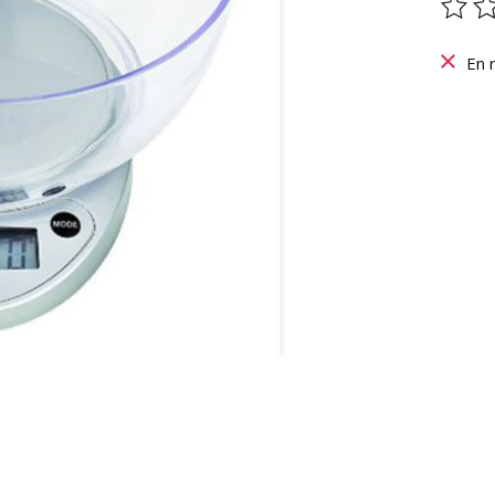
Ce pr
En 