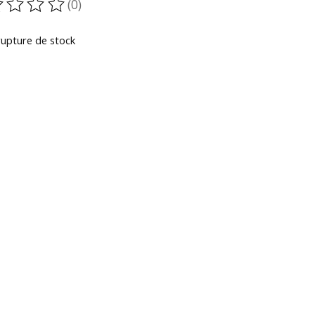
(0)
oduit est évalué à
0
sur 5
rupture de stock