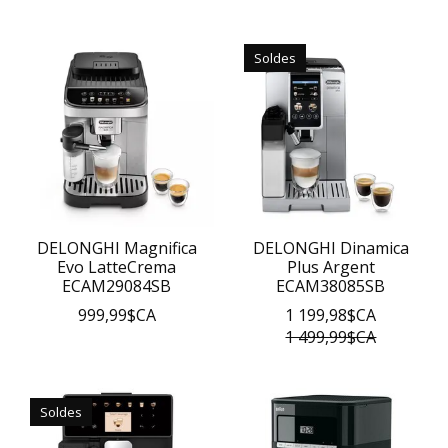
Soldes
DELONGHI Magnifica
DELONGHI Dinamica
Evo LatteCrema
Plus Argent
ECAM29084SB
ECAM38085SB
999,99$CA
1 199,98$CA
1 499,99$CA
Soldes