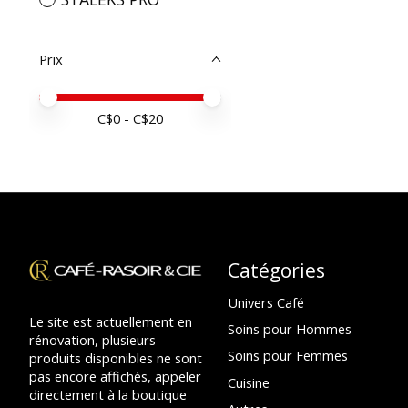
Prix
Prix minimum
Price maximum value
C$
0
- C$
20
Catégories
Univers Café
Le site est actuellement en
Soins pour Hommes
rénovation, plusieurs
Soins pour Femmes
produits disponibles ne sont
pas encore affichés, appeler
Cuisine
directement à la boutique