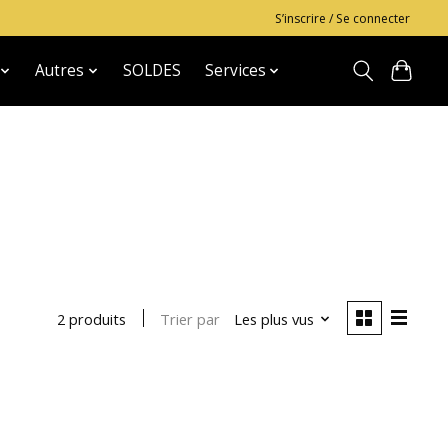
S’inscrire / Se connecter
Autres
SOLDES
Services
Trier par
Les plus vus
2 produits