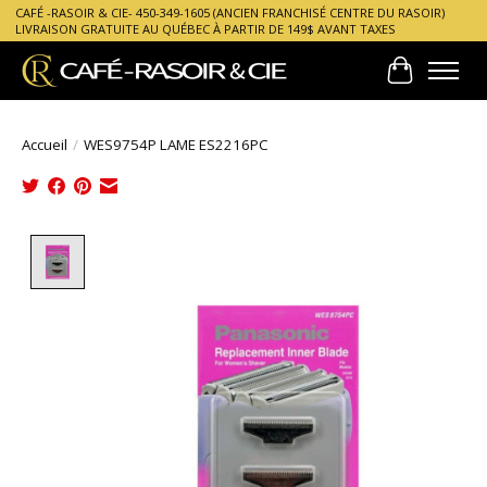
CAFÉ -RASOIR & CIE- 450-349-1605 (ANCIEN FRANCHISÉ CENTRE DU RASOIR)
LIVRAISON GRATUITE AU QUÉBEC À PARTIR DE 149$ AVANT TAXES
Panier
Accueil
/
WES9754P LAME ES2216PC
Product image slideshow Items