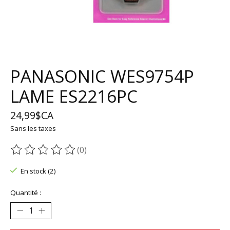
PANASONIC WES9754P
LAME ES2216PC
24,99$CA
Sans les taxes
(0)
Ce produit est évalué à
0
sur 5
En stock (2)
Quantité :