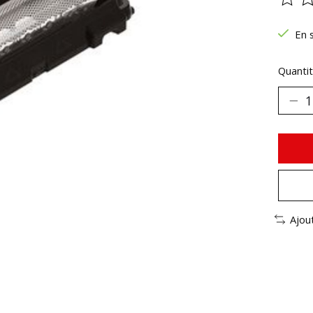
Ce pr
En 
Quantit
Ajou