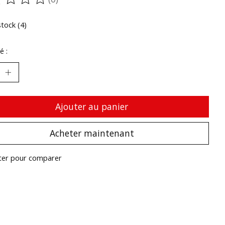
oduit est évalué à
0
sur 5
stock (4)
é :
Ajouter au panier
Acheter maintenant
ter pour comparer