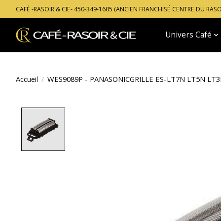
CAFÉ -RASOIR & CIE- 450-349-1605 (ANCIEN FRANCHISÉ CENTRE DU RAS
Univers Café
Accueil
/
WES9089P - PANASONICGRILLE ES-LT7N LT5N LT3
Product image slideshow Items