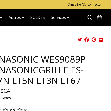
S’inscrire / Se connecter
Autres
SOLDES
Services
NASONIC WES9089P -
NASONICGRILLE ES-
7N LT5N LT3N LT67
9$CA
s taxes
(0)