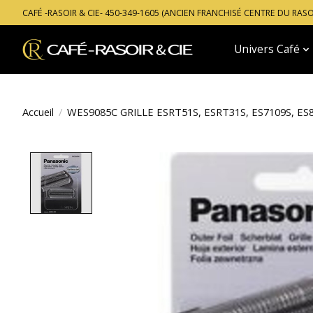
CAFÉ -RASOIR & CIE- 450-349-1605 (ANCIEN FRANCHISÉ CENTRE DU RAS
Univers Café
Accueil
/
WES9085C GRILLE ESRT51S, ESRT31S, ES7109S, ES8
Product image slideshow Items