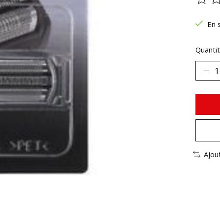
Ce pr
En 
Quantit
Ajou