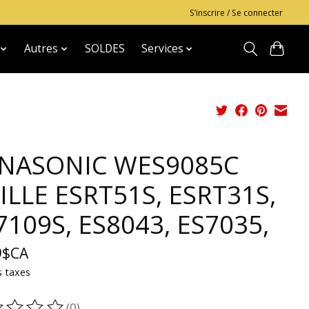
S’inscrire / Se connecter
Autres
SOLDES
Services
NASONIC WES9085C
ILLE ESRT51S, ESRT31S,
7109S, ES8043, ES7035,
9$CA
s taxes
(0)