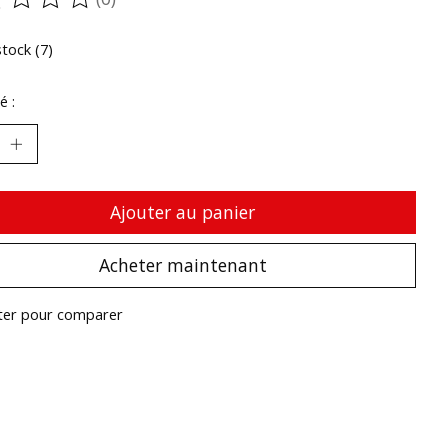
oduit est évalué à
0
sur 5
stock (7)
é :
Ajouter au panier
Acheter maintenant
ter pour comparer