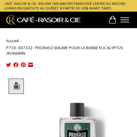
CAFÉ -RASOIR & CIE- 450-349-1605 (ANCIEN FRANCHISÉ CENTRE DU RASOIR)
LIVRAISON GRATUITE AU QUÉBEC À PARTIR DE 149$ AVANT TAXES
Panier
Accueil
/
P733- 007332- PRORASO BAUME POUR LA BARBE EUCALYPTUS
/ROMARIN
Product image slideshow Items