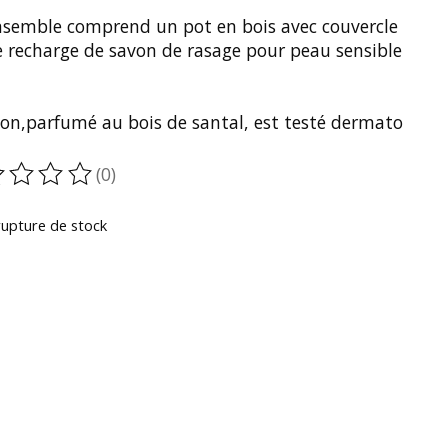
nsemble comprend un pot en bois avec couvercle
e recharge de savon de rasage pour peau sensible
von,parfumé au bois de santal, est testé dermato
(0)
oduit est évalué à
0
sur 5
rupture de stock