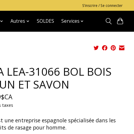
S’inscrire / Se connecter
Autres
SOLDES
Services
A LEA-31066 BOL BOIS
UN ET SAVON
9$CA
s taxes
t une entreprise espagnole spécialisée dans les
its de rasage pour homme.