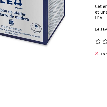
Cet e
et un
LEA.
Le sa
Ce pr
En 