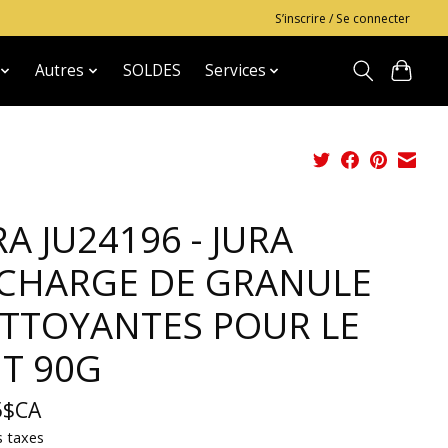
S’inscrire / Se connecter
Autres
SOLDES
Services
RA JU24196 - JURA
CHARGE DE GRANULE
TTOYANTES POUR LE
IT 90G
5$CA
s taxes