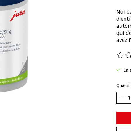
Nul be
d'ent
autom
qui do
avez l
Ce pr
En 
Quantit