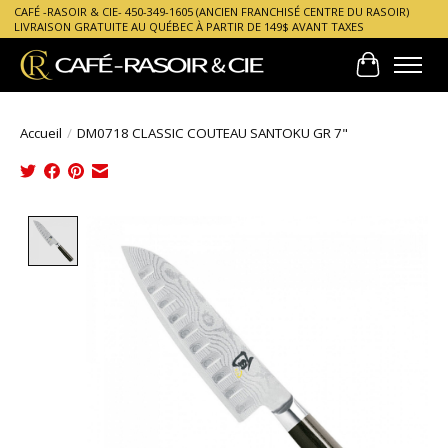
CAFÉ -RASOIR & CIE- 450-349-1605 (ANCIEN FRANCHISÉ CENTRE DU RASOIR)
LIVRAISON GRATUITE AU QUÉBEC À PARTIR DE 149$ AVANT TAXES
Panier
Accueil
/
DM0718 CLASSIC COUTEAU SANTOKU GR 7"
Product image slideshow Items