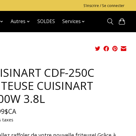
S’inscrire / Se connecter
Autres
SOLDES
Services
ISINART CDF-250C
ITEUSE CUISINART
00W 3.8L
99$CA
s taxes
llez raffoler de votre nouvelle friteuse! Grâce à