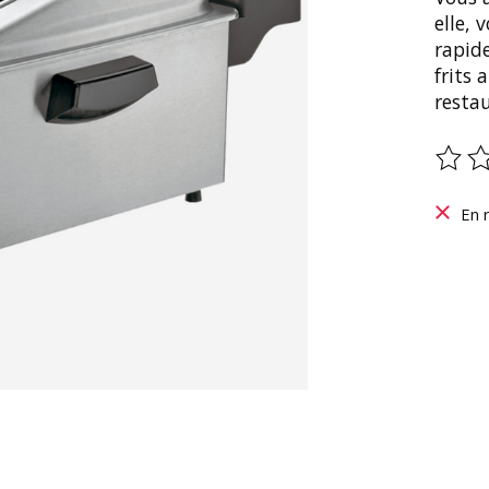
elle, 
rapid
frits 
resta
Ce pr
En 