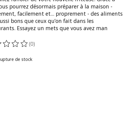
vous pourrez désormais préparer à la maison -
ement, facilement et... proprement - des aliments
aussi bons que ceux qu’on fait dans les
urants. Essayez un mets que vous avez man
(0)
oduit est évalué à
0
sur 5
rupture de stock