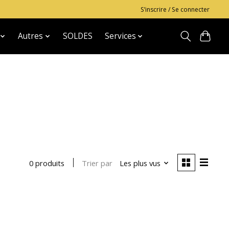
S’inscrire / Se connecter
Autres
SOLDES
Services
Trier par
Les plus vus
0 produits