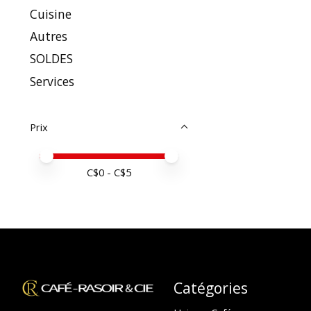
Cuisine
Autres
SOLDES
Services
Prix
Prix minimum
Price maximum value
C$
0
- C$
5
Catégories