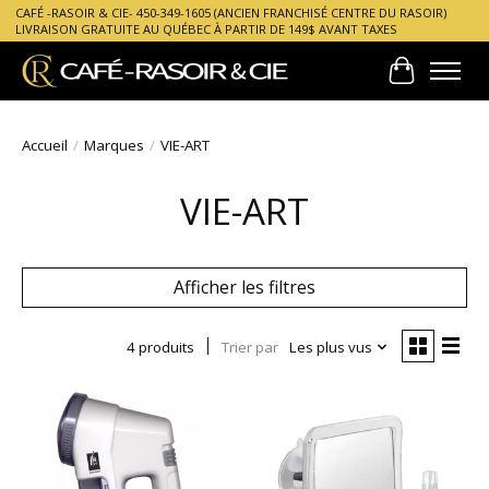
CAFÉ -RASOIR & CIE- 450-349-1605 (ANCIEN FRANCHISÉ CENTRE DU RASOIR)
LIVRAISON GRATUITE AU QUÉBEC À PARTIR DE 149$ AVANT TAXES
Panier
Accueil
/
Marques
/
VIE-ART
VIE-ART
Afficher les filtres
4 produits
Trier par
Les plus vus