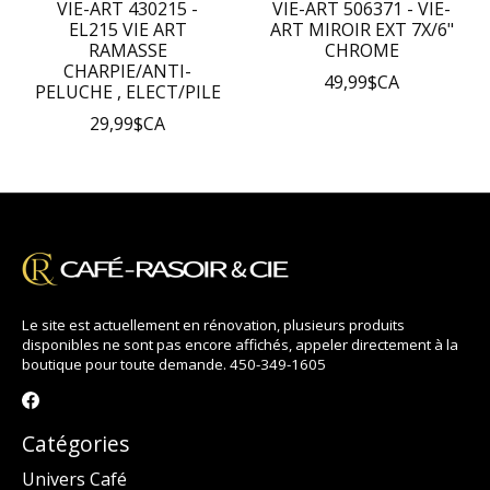
VIE-ART 430215 -
VIE-ART 506371 - VIE-
EL215 VIE ART
ART MIROIR EXT 7X/6"
RAMASSE
CHROME
CHARPIE/ANTI-
49,99$CA
PELUCHE , ELECT/PILE
29,99$CA
Le site est actuellement en rénovation, plusieurs produits
disponibles ne sont pas encore affichés, appeler directement à la
boutique pour toute demande. 450-349-1605
Catégories
Univers Café