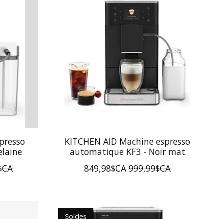
presso
KITCHEN AID Machine espresso
elaine
automatique KF3 - Noir mat
$CA
849,98$CA
999,99$CA
Soldes