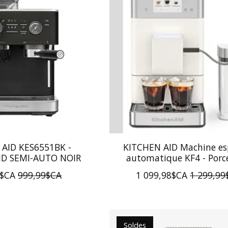
 AID KES6551BK -
KITCHEN AID Machine es
ID SEMI-AUTO NOIR
automatique KF4 - Porc
8$CA
999,99$CA
1 099,98$CA
1 299,99
Soldes