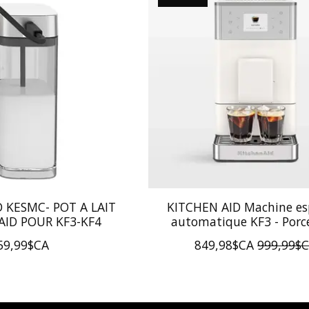
D KESMC- POT A LAIT
KITCHEN AID Machine es
AID POUR KF3-KF4
automatique KF3 - Porc
59,99$CA
849,98$CA
999,99$