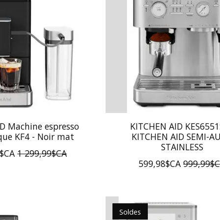
D Machine espresso
KITCHEN AID KES6551
ue KF4 - Noir mat
KITCHEN AID SEMI-A
STAINLESS
8$CA
1 299,99$CA
599,98$CA
999,99$
Soldes