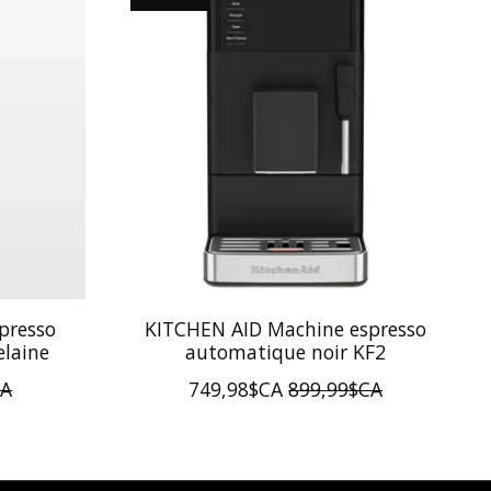
presso
KITCHEN AID Machine espresso
elaine
automatique noir KF2
CA
749,98$CA
899,99$CA