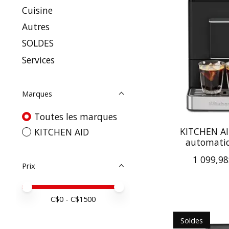
Cuisine
Autres
SOLDES
Services
Marques
Toutes les marques
KITCHEN AI
KITCHEN AID
automatiq
1 099,9
Prix
Prix minimum
Price maximum value
C$
0
- C$
1500
Soldes