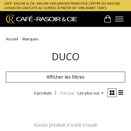
CAFÉ -RASOIR & CIE- 450-349-1605 (ANCIEN FRANCHISÉ CENTRE DU RASOIR)
LIVRAISON GRATUITE AU QUÉBEC À PARTIR DE 149$ AVANT TAXES
Panier
Accueil
/
Marques
DUCO
Afficher les filtres
0 produits
Trier par
Les plus vus
Aucun produit n'a été trouvé