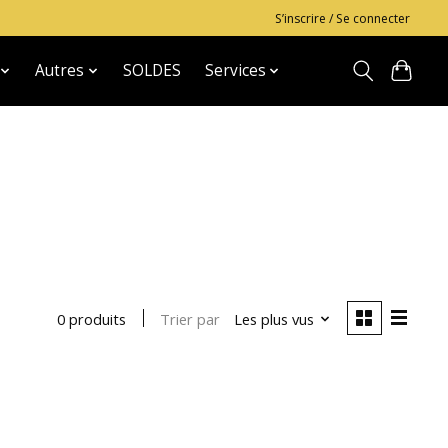
S’inscrire / Se connecter
Autres
SOLDES
Services
Trier par
Les plus vus
0 produits