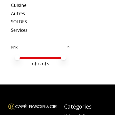
Cuisine
Autres
SOLDES
Services
Prix
Prix minimum
Price maximum value
C$
0
- C$
5
Catégories