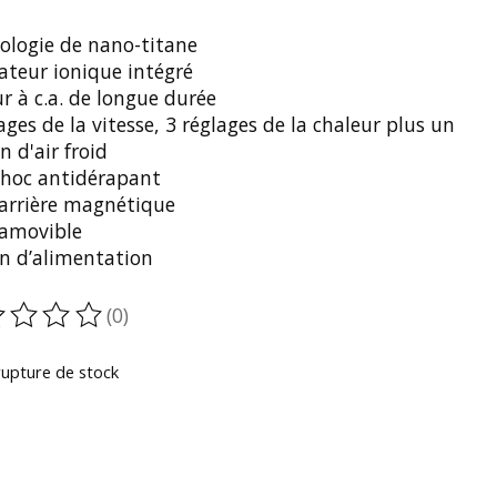
ologie de nano-titane
ateur ionique intégré
r à c.a. de longue durée
ages de la vitesse, 3 réglages de la chaleur plus un
 d'air froid
choc antidérapant
 arrière magnétique
 amovible
n d’alimentation
(0)
oduit est évalué à
0
sur 5
rupture de stock