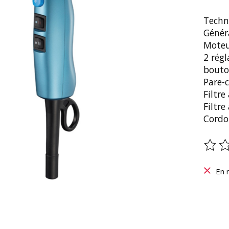
Techn
Génér
Moteu
2 régl
bouton
Pare-
Filtre
Filtre
Cordo
Ce pr
En 