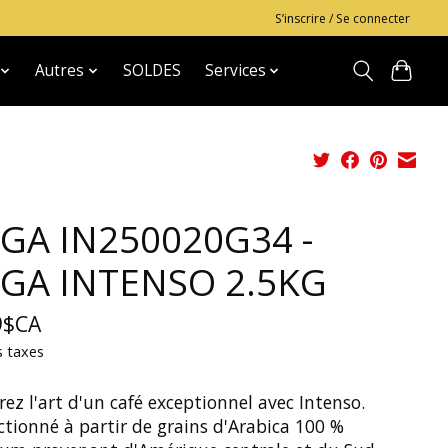
S’inscrire / Se connecter
Autres
SOLDES
Services
GA IN250020G34 -
GA INTENSO 2.5KG
9$CA
s taxes
ez l'art d'un café exceptionnel avec Intenso.
ctionné à partir de grains d'Arabica 100 %