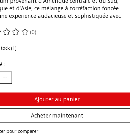
um provenant d'Amérique centrale et du Sud,
que et d'Asie, ce mélange à torréfaction foncée
 une expérience audacieuse et sophistiquée avec
(0)
oduit est évalué à
0
sur 5
stock (1)
é :
Ajouter au panier
Acheter maintenant
ter pour comparer