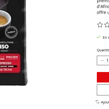
premi
d'Afri
offre
Ce pr
En 
Quantit
Ajou