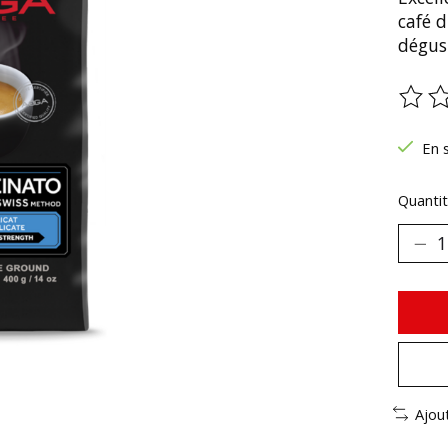
café d
dégus
Ce pr
En 
Quantit
Ajou