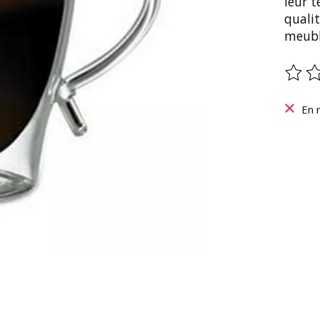
leur t
qualit
meuble
Ce pr
En 