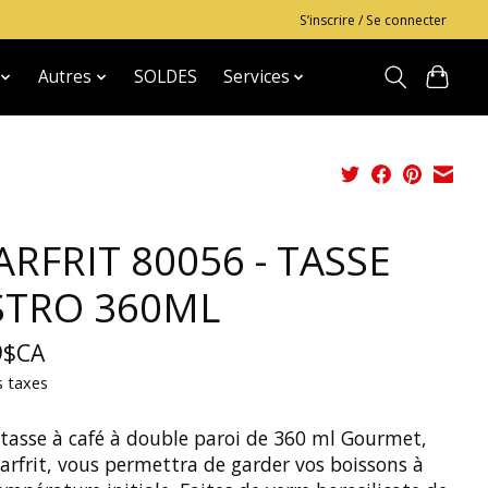
S’inscrire / Se connecter
Autres
SOLDES
Services
ARFRIT 80056 - TASSE
STRO 360ML
9$CA
s taxes
 tasse à café à double paroi de 360 ml Gourmet,
arfrit, vous permettra de garder vos boissons à