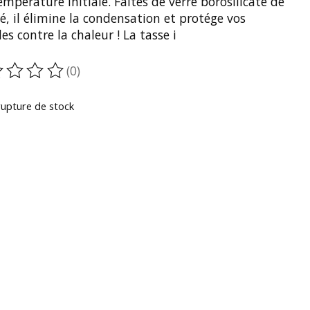
empérature initiale. Faites de verre borosilicate de
é, il élimine la condensation et protége vos
s contre la chaleur ! La tasse i
(0)
oduit est évalué à
0
sur 5
rupture de stock