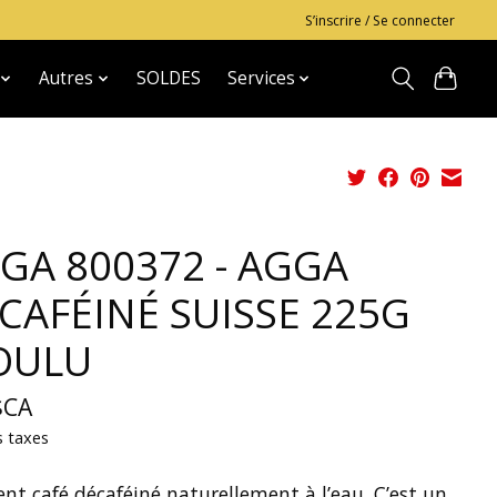
S’inscrire / Se connecter
Autres
SOLDES
Services
GA 800372 - AGGA
CAFÉINÉ SUISSE 225G
OULU
$CA
s taxes
ent café décaféiné naturellement à l’eau. C’est un