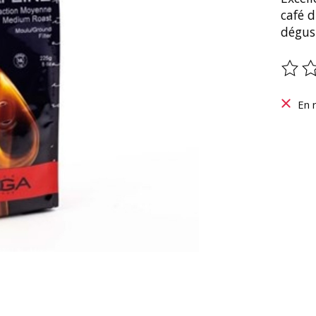
café d
dégus
Ce pr
En 