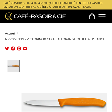
CAFÉ -RASOIR & CIE- 450-349-1605 (ANCIEN FRANCHISÉ CENTRE DU RASOIR)
LIVRAISON GRATUITE AU QUÉBEC À PARTIR DE 149$ AVANT TAXES
Panier
Accueil
/
6.7706.L119 - VICTORINOX COUTEAU ORANGE OFFICE 4'' P.LANCE
Product image slideshow Items