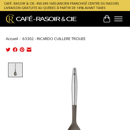
CAFÉ -RASOIR & CIE- 450-349-1605 (ANCIEN FRANCHISÉ CENTRE DU RASOIR)
LIVRAISON GRATUITE AU QUÉBEC À PARTIR DE 149$ AVANT TAXES
Panier
Accueil
/
63302 - RICARDO CUILLERE TROUEE
Product image slideshow Items