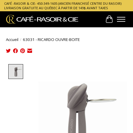
CAFÉ -RASOIR & CIE- 450-349-1605 (ANCIEN FRANCHISÉ CENTRE DU RASOIR)
LIVRAISON GRATUITE AU QUÉBEC À PARTIR DE 149$ AVANT TAXES
Panier
Accueil
/
63031 - RICARDO OUVRE-BOITE
Product image slideshow Items