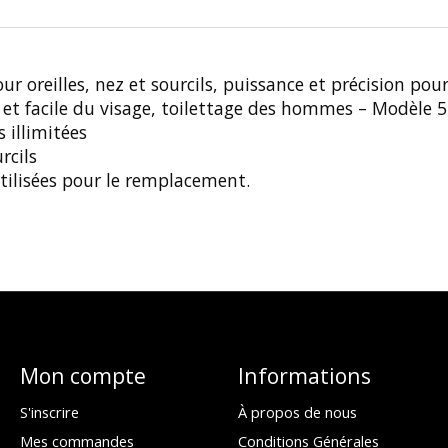
eilles, nez et sourcils, puissance et précision pour r
 et facile du visage, toilettage des hommes – Modèle 
s illimitées
rcils
utilisées pour le remplacement.
Mon compte
Informations
S'inscrire
À propos de nous
Mes commandes
Conditions Générales