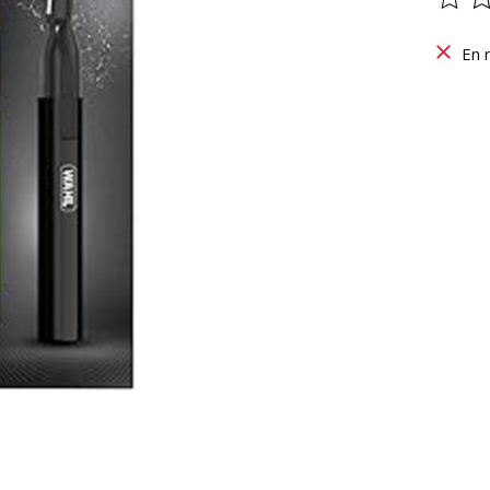
Ce pr
En 