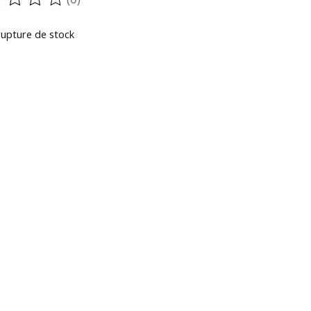
oduit est évalué à
0
sur 5
rupture de stock