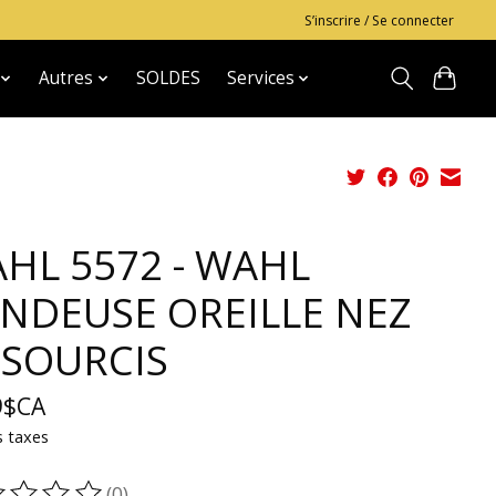
S’inscrire / Se connecter
Autres
SOLDES
Services
HL 5572 - WAHL
NDEUSE OREILLE NEZ
 SOURCIS
9$CA
s taxes
(0)