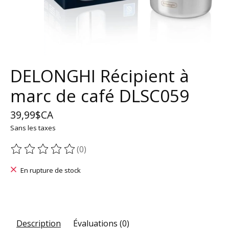
DELONGHI Récipient à
marc de café DLSC059
39,99$CA
Sans les taxes
(0)
Ce produit est évalué à
0
sur 5
En rupture de stock
Description
Évaluations (0)