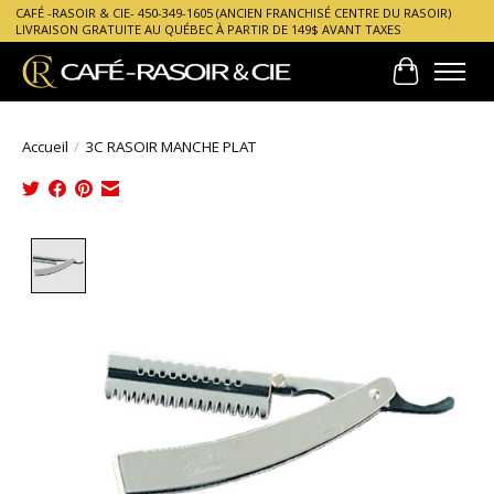
CAFÉ -RASOIR & CIE- 450-349-1605 (ANCIEN FRANCHISÉ CENTRE DU RASOIR)
LIVRAISON GRATUITE AU QUÉBEC À PARTIR DE 149$ AVANT TAXES
Panier
Accueil
/
3C RASOIR MANCHE PLAT
Product image slideshow Items