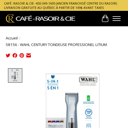
CAFÉ -RASOIR & CIE- 450-349-1605 (ANCIEN FRANCHISÉ CENTRE DU RASOIR)
LIVRAISON GRATUITE AU QUÉBEC À PARTIR DE 149$ AVANT TAXES
Panier
Accueil
/
58156 - WAHL CENTURY TONDEUSE PROFESSIONEL LITIUM
Product image slideshow Items