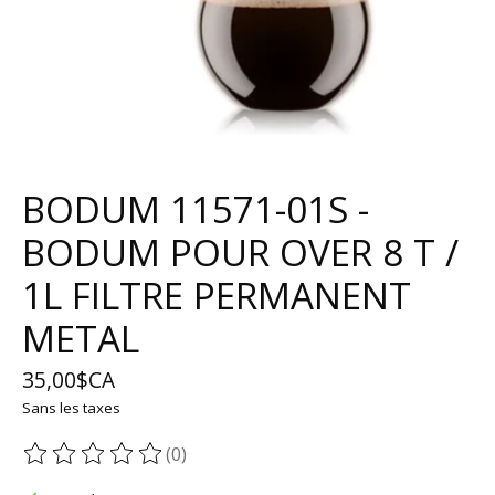
BODUM 11571-01S -
BODUM POUR OVER 8 T /
1L FILTRE PERMANENT
METAL
35,00$CA
Sans les taxes
(0)
Ce produit est évalué à
0
sur 5